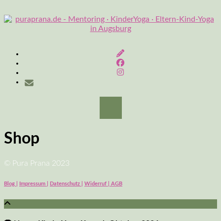
Skip
to
content
Shop
© Pura Prana 2023
Blog |
Impressum |
Datenschutz |
Widerruf | AGB