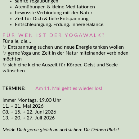
sanfte Yogaübungen
Atemübungen & kleine Meditationen
bewusste Verbindung mit der Natur
Zeit für Dich & tiefe Entspannung
Entschleunigung. Erdung. Innere Balance.
F Ü R W E N I S T D E R Y O G A W A L K ?
Für alle, die…
✨ Entspannung suchen und neue Energie tanken wollen
✨ gerne Yoga und Zeit in der Natur miteinander verbinden
möchten
✨ sich eine kleine Auszeit für Körper, Geist und Seele
wünschen
TERMINE:
Am 11. Mai geht es wieder los!
Immer Montags, 19.00 Uhr
11. + 21. Mai 2026
08. + 15. + 22. Juni 2026
13. + 20. + 27. Juli 2026
Melde Dich gerne gleich an und sichere Dir Deinen Platz!