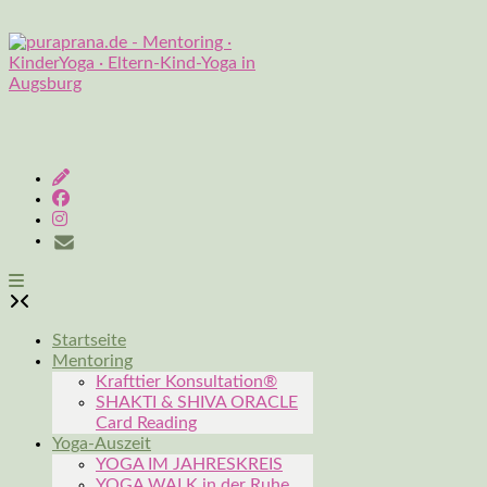
Skip
to
content
Startseite
Mentoring
Krafttier Konsultation®
SHAKTI & SHIVA ORACLE
Card Reading
Yoga-Auszeit
YOGA IM JAHRESKREIS
YOGA WALK in der Ruhe