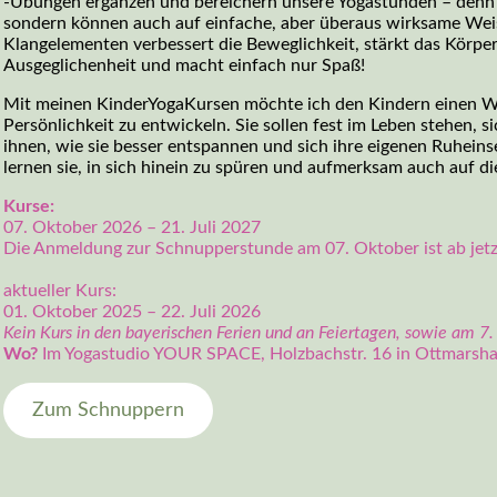
-Übungen ergänzen und bereichern unsere Yogastunden – denn 
sondern können auch auf einfache, aber überaus wirksame We
Klangelementen verbessert die Beweglichkeit, stärkt das Körpe
Ausgeglichenheit und macht einfach nur Spaß!
Mit meinen KinderYogaKursen möchte ich den Kindern einen Weg
Persönlichkeit zu entwickeln. Sie sollen fest im Leben stehen,
ihnen, wie sie besser entspannen und sich ihre eigenen Ruhei
lernen sie, in sich hinein zu spüren und aufmerksam auch auf di
Kurse:
07. Oktober 2026 – 21. Juli 2027
Die Anmeldung zur Schnupperstunde am 07. Oktober ist ab jetz
aktueller Kurs:
01. Oktober 2025 – 22. Juli 2026
Kein Kurs in den bayerischen Ferien und an Feiertagen, sowie am 7.
Wo?
Im Yogastudio YOUR SPACE, Holzbachstr. 16 in Ottmarsha
Zum Schnuppern