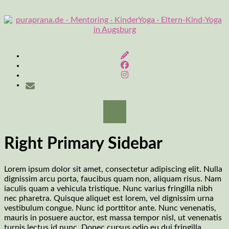
Skip
to
content
Right Primary Sidebar
Lorem ipsum dolor sit amet, consectetur adipiscing elit. Nulla
dignissim arcu porta, faucibus quam non, aliquam risus. Nam
iaculis quam a vehicula tristique. Nunc varius fringilla nibh
nec pharetra. Quisque aliquet est lorem, vel dignissim urna
vestibulum congue. Nunc id porttitor ante. Nunc venenatis,
mauris in posuere auctor, est massa tempor nisl, ut venenatis
turpis lectus id nunc. Donec cursus odio eu dui fringilla