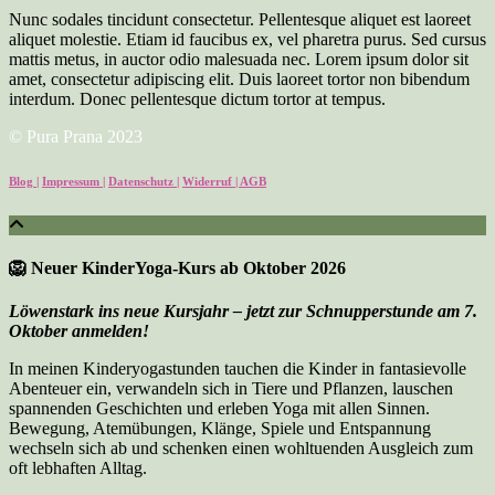
Nunc sodales tincidunt consectetur. Pellentesque aliquet est laoreet
aliquet molestie. Etiam id faucibus ex, vel pharetra purus. Sed cursus
mattis metus, in auctor odio malesuada nec. Lorem ipsum dolor sit
amet, consectetur adipiscing elit. Duis laoreet tortor non bibendum
interdum. Donec pellentesque dictum tortor at tempus.
© Pura Prana 2023
Blog |
Impressum |
Datenschutz |
Widerruf | AGB
🦁
Neuer KinderYoga-Kurs ab Oktober 2026
Löwenstark ins neue Kursjahr – jetzt zur Schnupperstunde am 7.
Oktober anmelden!
In meinen Kinderyogastunden tauchen die Kinder in fantasievolle
Abenteuer ein, verwandeln sich in Tiere und Pflanzen, lauschen
spannenden Geschichten und erleben Yoga mit allen Sinnen.
Bewegung, Atemübungen, Klänge, Spiele und Entspannung
wechseln sich ab und schenken einen wohltuenden Ausgleich zum
oft lebhaften Alltag.