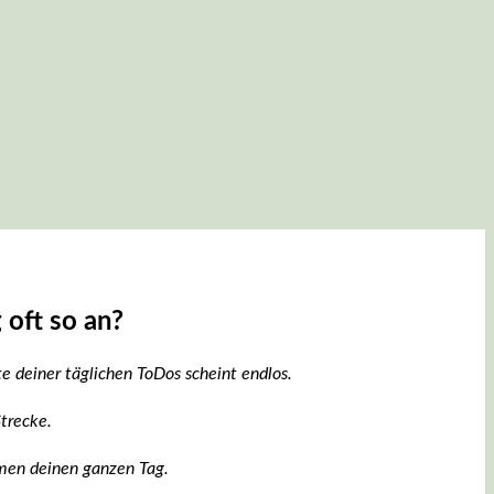
 oft so an?
te deiner täglichen ToDos scheint endlos.
Strecke.
men deinen ganzen Tag.