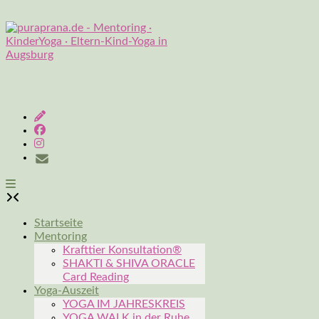
Skip
to
content
Startseite
Mentoring
Krafttier Konsultation®
SHAKTI & SHIVA ORACLE
Card Reading
Yoga-Auszeit
YOGA IM JAHRESKREIS
YOGA WALK in der Ruhe