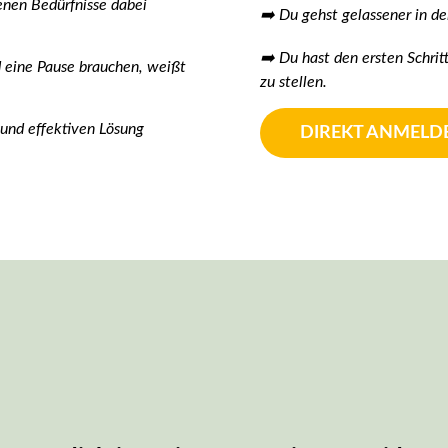
genen Bedürfnisse dabei
➡️ Du gehst gelassener in de
➡️ Du hast den ersten Schrit
d eine Pause brauchen, weißt
zu stellen.
 und effektiven Lösung
DIREKT ANMELD