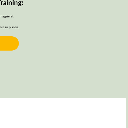
raining:
ntegrierst.
nce
zu planen.