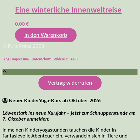
Eine winterliche Innenweltreise
0,00
€
In den Warenkorb
© Pura Prana 2023
Blog |
Impressum |
Datenschutz |
Widerruf | AGB
Vertrag widerrufen
🦁
Neuer KinderYoga-Kurs ab Oktober 2026
Löwenstark ins neue Kursjahr – jetzt zur Schnupperstunde am
7. Oktober anmelden!
In meinen Kinderyogastunden tauchen die Kinder in
fantasievolle Abenteuer ein, verwandeln sich in Tiere und